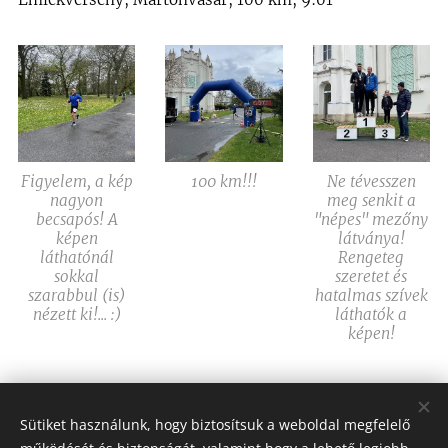
Figyelem, a kép
100 km!!!
Ne tévesszen
nagyon
meg senkit a
becsapós! A
"népes" mezőny
képen
látványa!
láthatónál
Rengeteg
sokkal
szeretet és
szarabbul (is)
hatalmas szívek
nézett ki!... :)
láthatók a
képen!
Share
Sütiket használunk, hogy biztosítsuk a weboldal megfelelő