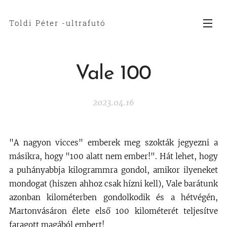
Toldi Péter -ultrafutó
Vale 100
2023.04.16
"A nagyon vicces" emberek meg szokták jegyezni a
másikra, hogy "100 alatt nem ember!". Hát lehet, hogy
a puhányabbja kilogrammra gondol, amikor ilyeneket
mondogat (hiszen ahhoz csak hízni kell), Vale barátunk
azonban kilométerben gondolkodik és a hétvégén,
Martonvásáron élete első 100 kilométerét teljesítve
faragott magából embert!