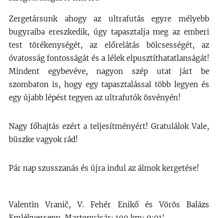
Zergetársunk ahogy az ultrafutás egyre mélyebb
bugyraiba ereszkedik, úgy tapasztalja meg az emberi
test törékenységét, az előrelátás bölcsességét, az
óvatosság fontosságát és a lélek elpusztíthatatlanságát!
Mindent egybevéve, nagyon szép utat járt be
szombaton is, hogy egy tapasztalással több legyen és
egy újabb lépést tegyen az ultrafutók ösvényén!
Nagy főhajtás ezért a teljesítményért! Gratulálok Vale,
büszke vagyok rád!
Pár nap szusszanás és újra indul az álmok kergetése!
Valentin Vranič, V. Fehér Enikő és Vörös Balázs
Emlékverseny, Martonvásár; 100 km; 9:01'