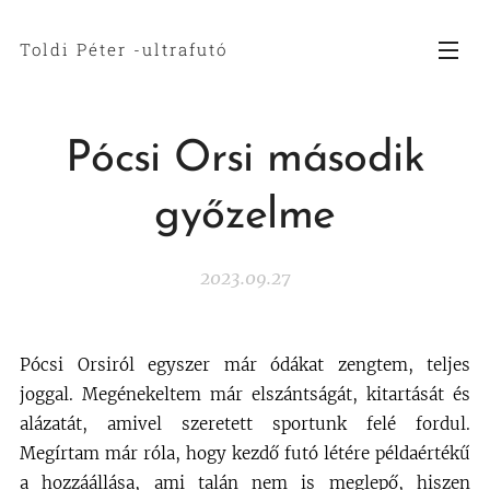
Toldi Péter -ultrafutó
Pócsi Orsi második
győzelme
2023.09.27
Pócsi Orsiról egyszer már ódákat zengtem, teljes
joggal. Megénekeltem már elszántságát, kitartását és
alázatát, amivel szeretett sportunk felé fordul.
Megírtam már róla, hogy kezdő futó létére példaértékű
a hozzáállása, ami talán nem is meglepő, hiszen