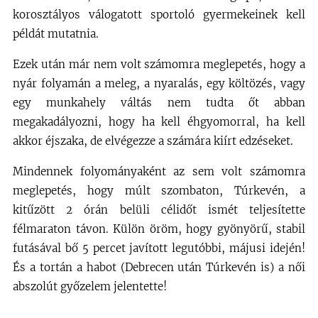
korosztályos válogatott sportoló gyermekeinek kell
példát mutatnia.
Ezek után már nem volt számomra meglepetés, hogy a
nyár folyamán a meleg, a nyaralás, egy költözés, vagy
egy munkahely váltás nem tudta őt abban
megakadályozni, hogy ha kell éhgyomorral, ha kell
akkor éjszaka, de elvégezze a számára kiírt edzéseket.
Mindennek folyományaként az sem volt számomra
meglepetés, hogy múlt szombaton, Túrkevén, a
kitűzött 2 órán belüli célidőt ismét teljesítette
félmaraton távon. Külön öröm, hogy gyönyörű, stabil
futásával bő 5 percet javított legutóbbi, májusi idején!
És a tortán a habot (Debrecen után
Túrkevén is) a női
abszolút győzelem jelentette!