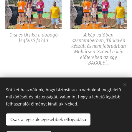
Orsi és Orsika a dobogó
A kép valóban
legfelső fokán
szeptemberben, Túrkevén
készült és nem februárban
Mohácson. Szóval a kép
előterében az egy
BAGOLY!...
Share
Sütiket használunk, hogy biztosítsuk a weboldal megfelelő
működését és biztonságát, valamint hogy a lehető legjobb
felhasználói élményt kínáljuk Neked.
Csak a legszükségesebbek elfogadása
Toldi Péter
zergerudli@gmail.com