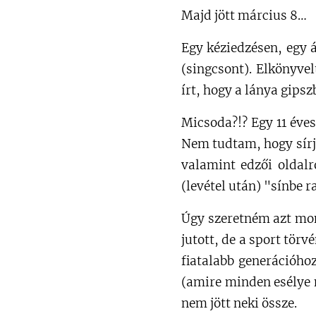
Majd jött március 8…
Egy kéziedzésen, egy á
(singcsont). Elkönyve
írt, hogy a lánya gipsz
Micsoda?!? Egy 11 éves
Nem tudtam, hogy sírj
valamint edzői oldalró
(levétel után) "sínbe ra
Úgy szeretném azt mon
jutott, de a sport tör
fiatalabb generációhoz
(amire minden esélye m
nem jött neki össze.