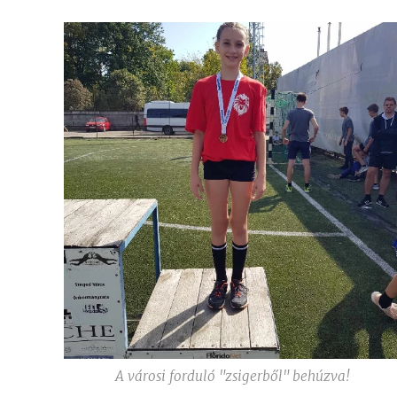
A városi forduló "zsigerből" behúzva!