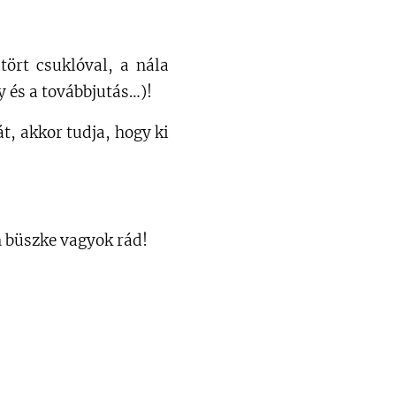
ört csuklóval, a nála
y és a továbbjutás…)!
t, akkor tudja, hogy ki
 büszke vagyok rád!