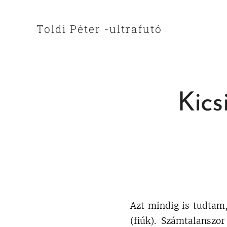
Toldi Péter -ultrafutó
Kics
Azt mindig is tudtam
(fiúk). Számtalanszo