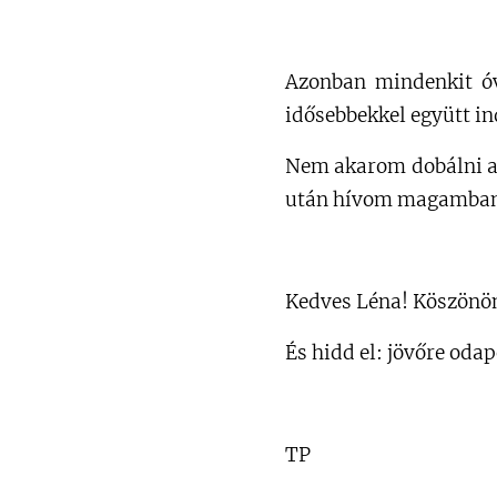
Azonban mindenkit óv
idősebbekkel együtt ind
Nem akarom dobálni a j
után hívom magamban 
Kedves Léna! Köszönö
És hidd el: jövőre oda
TP