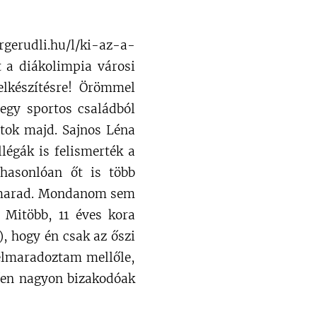
rgerudli.hu/l/ki-az-a-
t a diákolimpia városi
elkészítésre! Örömmel
egy sportos családból
atok majd. Sajnos Léna
llégák is felismerték a
 hasonlóan őt is több
je marad. Mondanom sem
. Mitöbb, 11 éves kora
), hogy én csak az őszi
 elmaradoztam mellőle,
ően nagyon bizakodóak