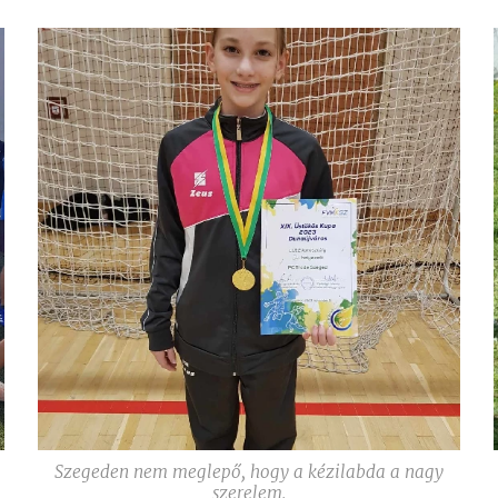
Szegeden nem meglepő, hogy a kézilabda a nagy
szerelem.