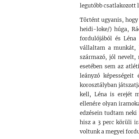
legutóbb csatlakozott l
Történt ugyanis, hogy
heidi-loke/) húga, Rá
fordulójából és Léna
vállaltam a munkát, 
származó, jól nevelt,
esetében sem az atléti
leányzó képességeit 
korosztályban játszat
kell, Léna is erejét 
ellenére olyan iramoka
edzésein tudtam neki 
hisz a 3 perc körüli
voltunk a megyei ford