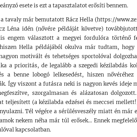
eányzó esete is ezt a tapasztalatot erősíti bennem.
 a tavaly már bemutatott Rácz Hella (https://www.ze
cz Léna idén (nővére példáját követve) továbbjutot
 is engem választott a megyei fordulóra történő f
hiszen Hella példájából okulva már tudtam, hogy 
 nagyon motivált és tehetséges sportolóval dolgozh
ka a prioritás, de legalább a szegedi kézilabdás ko
és a benne lobogó lelkesedést, hiszen nővéréhez
ják. Így viszont a futásra neki is nagyon kevés ide
megfeszítve, szorgalmasan és alázatosan dolgozott
t teljesített (a kézilabda edzései és meccsei mellett!
nyulazni. Tél végére a sérülésveszély miatt én már
 iramok nekem néha már túl erősek… Ennek megfelel
ulóval kapcsolatban.