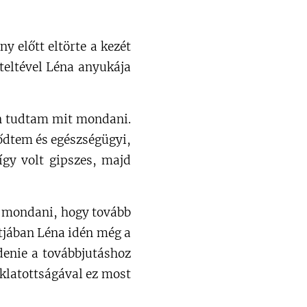
y előtt eltörte a kezét
teltével Léna anyukája
zán tudtam mit mondani.
ődtem és egészségügyi,
 így volt gipszes, majd
t mondani, hogy tovább
rtjában Léna idén még a
zdenie a továbbjutáshoz
aklatottságával ez most