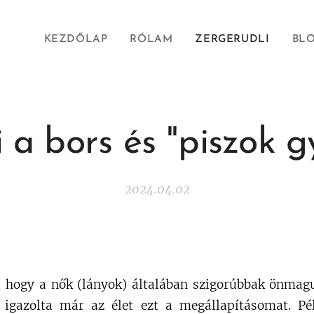
KEZDŐLAP
RÓLAM
ZERGERUDLI
BL
i a bors és "piszok g
2024.04.02
, hogy a nők (lányok) általában szigorúbbak önmagu
r igazolta már az élet ezt a megállapításomat. Pé