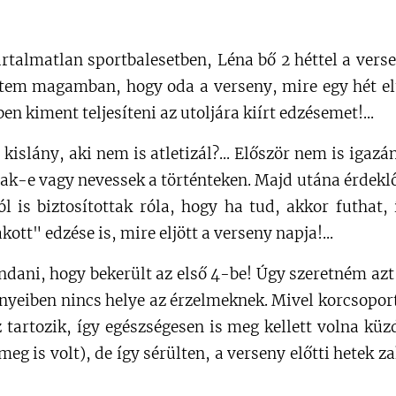
rtalmatlan sportbalesetben, Léna bő 2 héttel a versen
ltem magamban, hogy oda a verseny, mire egy hét el
ben kiment teljesíteni az utoljára kiírt edzésemet!...
 kislány, aki nem is atletizál?... Először nem is iga
ak-e vagy nevessek a történteken. Majd utána érdekl
l is biztosítottak róla, hogy ha tud, akkor futhat,
kott" edzése is, mire eljött a verseny napja!...
dani, hogy bekerült az első 4-be! Úgy szeretném az
vényeiben nincs helye az érzelmeknek. Mivel korcsopo
 tartozik, így egészségesen is meg kellett volna kü
eg is volt), de így sérülten, a verseny előtti hetek z