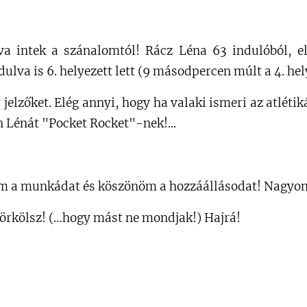
a intek a szánalomtól! Rácz Léna 63 indulóból, elt
ulva is 6. helyezett lett (9 másodpercen múlt a 4. hel
elzőket. Elég annyi, hogy ha valaki ismeri az atlétiká
Lénát "Pocket Rocket"-nek!... 😊
m a munkádat és köszönöm a hozzáállásodat! Nagyon
pörkölsz! (…hogy mást ne mondjak!) Hajrá!