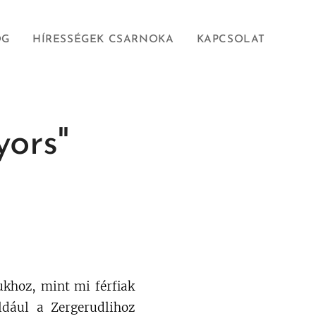
OG
HÍRESSÉGEK CSARNOKA
KAPCSOLAT
yors"
khoz, mint mi férfiak
ldául a Zergerudlihoz