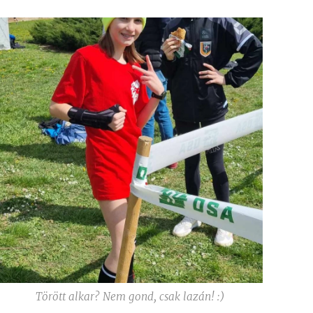
Törött alkar? Nem gond, csak lazán! :)