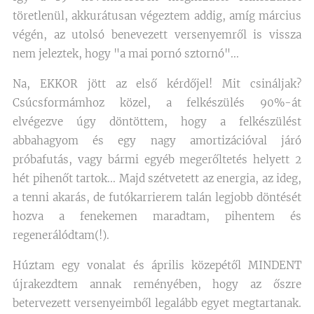
töretlenül, akkurátusan végeztem addig, amíg március
végén, az utolsó benevezett versenyemről is vissza
nem jeleztek, hogy "a mai pornó sztornó"...
Na, EKKOR jött az első kérdőjel! Mit csináljak?
Csúcsformámhoz közel, a felkészülés 90%-át
elvégezve úgy döntöttem, hogy a felkészülést
abbahagyom és egy nagy amortizációval járó
próbafutás, vagy bármi egyéb megerőltetés helyett 2
hét pihenőt tartok... Majd szétvetett az energia, az ideg,
a tenni akarás, de futókarrierem talán legjobb döntését
hozva a fenekemen maradtam, pihentem és
regenerálódtam(!).
Húztam egy vonalat és április közepétől MINDENT
újrakezdtem annak reményében, hogy az őszre
betervezett versenyeimből legalább egyet megtartanak.