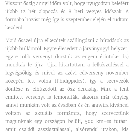
Viszont őszig annyi időm volt, hogy nyugodtan belefért
újabb 12 hét alapozás és 8 heti vegyes időszak. A
formába hozást még így is szeptember elején el tudtam
kezdeni.
Majd ősszel újra elkezdtek szállingózni a híradások az
újabb hullámról. Egyre élesedett a járványügyi helyzet,
egyre több versenyt (köztük az engem érintőket is)
mondtak le újra. Újra kitartottam a felkészüléssel a
legvégsőkig és mivel az azévi célverseny november
közepén lett volna (Phidippides), így a szervezők
döntése is elhúzódott az ősz derekáig. Mire a fent
említett versenyt is lemondták, akkorra már tényleg
annyi munkám volt az évadban és én annyira kíváncsi
voltam az aktuális formámra, hogy szerveztünk
magunknak egy országon belüli, 500 km-es futást,
amit családi asszisztálással, alsórendű utakon, kis