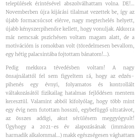
települések érintésével abszolválhattam volna. DE!...
Novemberben újra kijárási tilalmat vezettek be, így az
újabb formacsúcsot elérve, nagy megterhelés helyett,
újabb kényszerpihenőre kellett, hogy vonuljak. Akkorra
már nemcsak pszichésen voltam magam alatt, de a
motivációm is romokban volt (töredelmesen bevallom,
egy hétig palacsintába fojtottam bánatom!...).
Pedig mekkora tévedésben voltam! A nagy
önsajnálattól fel sem figyeltem rá, hogy az edzés-
pihenés egy évnyi, folyamatos és kontrollált
váltakozásától fizikailag hatalmas fejlődésen mentem
keresztül. Valamint abból kifolyólag, hogy több mint
egy évig nem futottam hosszú, egybefüggő ultratávot,
az összes addigi, akut sérülésem meggyógyult!
Úgyhogy a 2021-es év alapozásának (immáron
harmadik alkalommal...) makk egészségesen vághattam