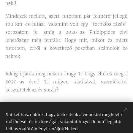
neki!
Mindezek mellett, azért futottam pár felmérő jellegű
100 km-es futást, valamint volt egy "formába rázós"
sorozatom is, amíg a 2020-as Phidippides elvi
lehetősége még fentállt. Hogy mit, mikor és miért
futottam, erről a következő posztban számolok be
nektek!
Addig írjátok meg nekem, hogy TI hogy éltétek meg a
2020-as évet! Ti milyen taktikával, szemlélettel
készültetek az év során?
Share
Sütiket használunk, hogy biztosítsuk a weboldal megfelelő
működését és biztonságát, valamint hogy a lehető legjobb
felhasználói élményt kínáljuk Neked.