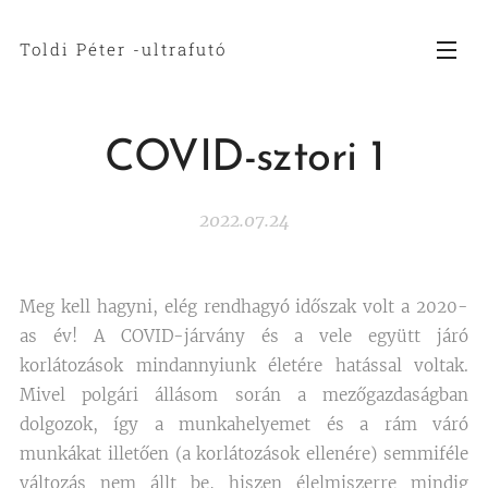
Toldi Péter -ultrafutó
COVID-sztori 1
2022.07.24
Meg kell hagyni, elég rendhagyó időszak volt a 2020-
as év! A COVID-járvány és a vele együtt járó
korlátozások mindannyiunk életére hatással voltak.
Mivel polgári állásom során a mezőgazdaságban
dolgozok, így a munkahelyemet és a rám váró
munkákat illetően (a korlátozások ellenére) semmiféle
változás nem állt be, hiszen élelmiszerre mindig