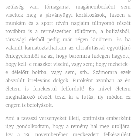
szükség van. Jómagamat magánemberként sem
viseltek meg a járványügyi korlátozások, hiszen a
munkám és a sport révén napjaim túlnyomó részét
továbbra is a természetben töltöttem, a bulizásból,
társasági életből pedig már régen kinőttem. És ha
valamit kamatoztathattam az ultrafutással együttjáró
önfegyelemből az az, hogy baromira hidegen hagyott,
hogy kell-e maszkot viselni, vagy sem; hogy mehetek-
e délelőtt boltba, vagy sem; stb.. Számomra ezek
abszolút irreleváns dolgok. Futóként azonban az én
életem is fenekestül felfordult! És mivel életem
meghatározó részét teszi ki a futás, ily módon ez
engem is befolyásolt.
Ami a tavaszi versenyeket illeti, optimista emberként
úgy gondolkodtam, hogy a remény hal meg utoljára.
Így a 19' novemberében megkezdett felkészülést