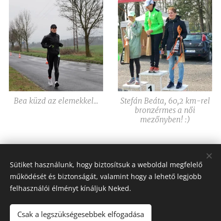
Bea küzd az elemekkel...
Stefán Beáta, 60,2 km-rel
bronzérmes a női
mezőnyben! :)
Share
Sütiket használunk, hogy biztosítsuk a weboldal megfelelő
működését és biztonságát, valamint hogy a lehető legjobb
felhasználói élményt kínáljuk Neked.
Csak a legszükségesebbek elfogadása
Toldi Péter