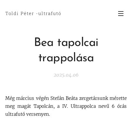
Toldi Péter -ultrafutó
Bea tapolcai
trappolása
2025.04.06
Még március végén Stefán Beáta zergetársunk mérette
meg magát Tapolcán, a IV. Ultrappolca nevű 6 órás
ultrafutó versenyen.