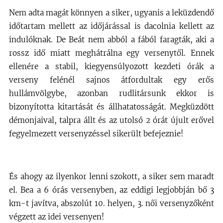
Nem adta magát könnyen a siker, ugyanis a leküzdendő
időtartam mellett az időjárással is dacolnia kellett az
indulóknak. De Beát nem abból a fából faragták, aki a
rossz idő miatt meghátrálna egy versenytől. Ennek
ellenére a stabil, kiegyensúlyozott kezdeti órák a
verseny felénél sajnos átfordultak egy erős
hullámvölgybe, azonban rudlitársunk ekkor is
bizonyította kitartását és állhatatosságát. Megküzdött
démonjaival, talpra állt és az utolsó 2 órát újult erővel
fegyelmezett versenyzéssel sikerült befejeznie!
És ahogy az ilyenkor lenni szokott, a siker sem maradt
el. Bea a 6 órás versenyben, az eddigi legjobbján bő 3
km-t javítva, abszolút 10. helyen, 3. női versenyzőként
végzett az idei versenyen!