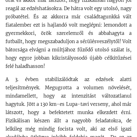
órát és akkor már látszott, hogy fizikálisan nagyon jól
reagál az edzéshatásokra. De hátra volt egy utolsó, nagy
próbatétel. És az akkorra már családtagunkká vált
fiatalember ezt is hajlandó volt meglépni: lemondott a
gyermekkori, örök szerelemről és abbahagyta a
futballt, hogy megszabaduljon a sérülésveszélytől! Volt
bátorsága elvágni a múltjához fűződő utolsó szálat is,
hogy egyre jobban kikristályosodó újabb célkitűzései
felé haladhasson!
A 3. évben stabilizálódtak az edzések alatti
teljesítmények. Megugrotta a volumen növelését,
mindamellett, hogy az intenzitást változatlanul
hagytuk. Jött a 130 km-es Lupa-tavi verseny, ahol már
látszott, hogy a befektetett munka elkezdett érni.
Fizikálisan készen állt a nagyobb feladatokra, de
lelkileg még mindig focista volt, aki az első igazi