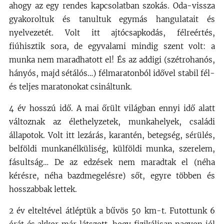
ahogy az egy rendes kapcsolatban szokás. Oda-vissza
gyakoroltuk és tanultuk egymás hangulatait és
nyelvezetét. Volt itt ajtócsapkodás, félreértés,
fiúhisztik sora, de egyvalami mindig szent volt: a
munka nem maradhatott el! És az addigi (szétrohanós,
hányós, majd sétálós…) félmaratonból idővel stabil fél-
és teljes maratonokat csináltunk.
4 év hosszú idő. A mai őrült világban ennyi idő alatt
változnak az élethelyzetek, munkahelyek, családi
állapotok. Volt itt lezárás, karantén, betegség, sérülés,
belföldi munkanélküliség, külföldi munka, szerelem,
fásultság… De az edzések nem maradtak el (néha
kérésre, néha bazdmegelésre) sőt, egyre többen és
hosszabbak lettek.
2 év elteltével átléptük a bűvös 50 km-t. Futottunk 6