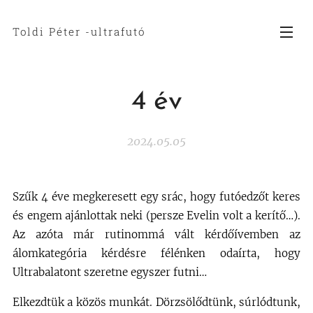
Toldi Péter -ultrafutó
4 év
2024.05.05
Szűk 4 éve megkeresett egy srác, hogy futóedzőt keres
és engem ajánlottak neki (persze Evelin volt a kerítő…).
Az azóta már rutinommá vált kérdőívemben az
álomkategória kérdésre félénken odaírta, hogy
Ultrabalatont szeretne egyszer futni…
Elkezdtük a közös munkát. Dörzsölődtünk, súrlódtunk,