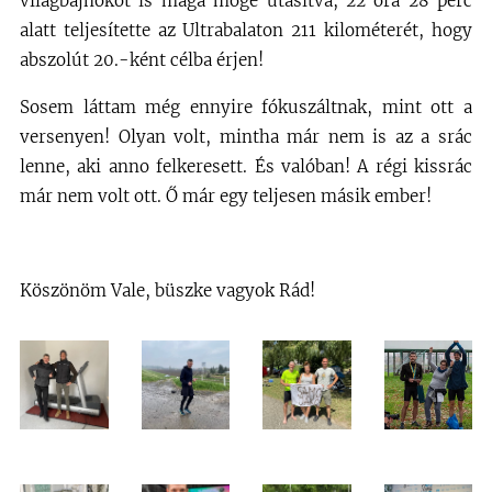
világbajnokot is maga mögé utasítva, 22 óra 28 perc
alatt teljesítette az Ultrabalaton 211 kilométerét, hogy
abszolút 20.-ként célba érjen!
Sosem láttam még ennyire fókuszáltnak, mint ott a
versenyen! Olyan volt, mintha már nem is az a srác
lenne, aki anno felkeresett. És valóban! A régi kissrác
már nem volt ott. Ő már egy teljesen másik ember!
Köszönöm Vale, büszke vagyok Rád!