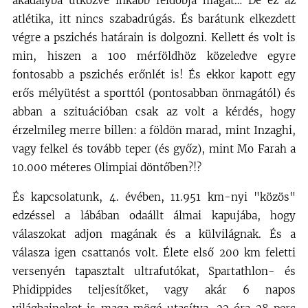
akadályba ütközve inkább feldobja magát… De ez az
atlétika, itt nincs szabadrúgás. És barátunk elkezdett
végre a pszichés határain is dolgozni. Kellett és volt is
min, hiszen a 100 mérföldhöz közeledve egyre
fontosabb a pszichés erőnlét is! És ekkor kapott egy
erős mélyütést a sporttól (pontosabban önmagától) és
abban a szituációban csak az volt a kérdés, hogy
érzelmileg merre billen: a földön marad, mint Inzaghi,
vagy felkel és tovább teper (és győz), mint Mo Farah a
10.000 méteres Olimpiai döntőben?!?
És kapcsolatunk, 4. évében, 11.951 km-nyi "közös"
edzéssel a lábában odaállt álmai kapujába, hogy
válaszokat adjon magának és a külvilágnak. És a
válasza igen csattanós volt. Élete első 200 km feletti
versenyén tapasztalt ultrafutókat, Spartathlon- és
Phidippides teljesítőket, vagy akár 6 napos